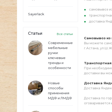
самовывоз из
Sayerlack
транспортна
доставка Янд
Статьи
Все статьи
Самовывоз из 
Современные
Вы можете самос
мебельные
г.Астана, ул.Ш.Ж
ручки:
ключевые
тренды и
Транспортная
особенности
При необходимо
доставки вы мо
Новые
Доставка Янд
способы
Доставка Яндекс
применения
МДФ и ЛМДФ
Доставка по го
оговаривается 