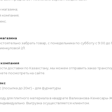
 магазина;
я компания;
екс.
магазина
тоятельно забрать товар, с понедельника по субботу с 9:00 до 
иенкуловой 2/1.
 компания
сти доставки по Казахстану, мы можем отправить заказ транспо
жете посмотреть на сайте.
екс
 (посылка до 20кг) – для фурнитуры.
роду для плитного материала в квадрате Валиханова-Кенесары-
индивидуально. Выгрузка осуществляется клиентом.