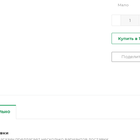
Мало
Купить в 
Поделит
льно
авки
агазин предлагает несколько вариантов доставки: