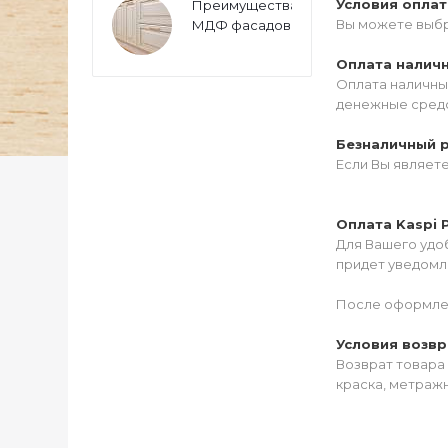
Условия опла
Преимущества
Вы можете выбр
МДФ фасадов
Оплата налич
Оплата наличны
денежные средс
Безналичный 
Если Вы являет
Оплата Kaspi 
Для Вашего удоб
придет уведомле
После оформлен
Условия возвр
Возврат товара 
краска, метражн