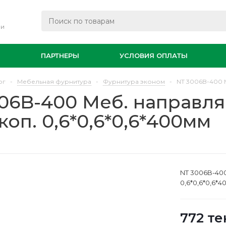
ли
И
ПАРТНЕРЫ
УСЛОВИЯ ОПЛАТЫ
ог
-
Мебельная фурнитура
-
Фурнитура эконом
-
NT 3006B-400 
06B-400 Меб. направл
коп. 0,6*0,6*0,6*400мм
NT 3006B-40
0,6*0,6*0,6*
772
те