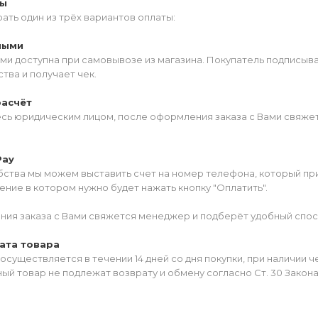
ты
ать один из трёх вариантов оплаты:
ными
ми доступна при самовывозе из магазина. Покупатель подписыв
тва и получает чек.
расчёт
есь юридическим лицом, после оформления заказа с Вами свяжет
Pay
ства мы можем выставить счет на номер телефона, который прив
ние в котором нужно будет нажать кнопку "Оплатить".
ия заказа с Вами свяжется менеджер и подберёт удобный спос
ата товара
осуществляется в течении 14 дней со дня покупки, при наличии 
ый товар не подлежат возврату и обмену согласно Ст. 30 Закон