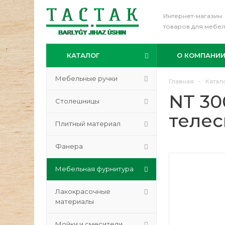
Интернет-магазин
товаров для мебе
КАТАЛОГ
О КОМПАНИ
Мебельные ручки
Главная
-
Катал
NT 30
Столешницы
телес
Плитный материал
Фанера
Мебельная фурнитура
Лакокрасочные
материалы
Мойки и смесители