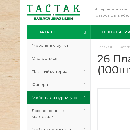
Интернет-магазин
товаров для мебе
КАТАЛОГ
О КОМПАНИ
Мебельные ручки
Главная
-
Катал
26 Пл
Столешницы
(100шт
Плитный материал
Фанера
Мебельная фурнитура
Лакокрасочные
материалы
Мойки и смесители