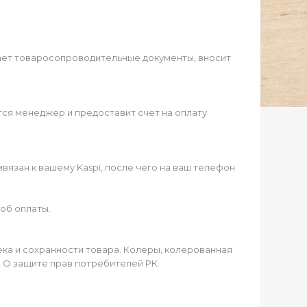
ает товаросопроводительные документы, вносит
ся менеджер и предоставит счет на оплату.
язан к вашему Kaspi, после чего на ваш телефон
об оплаты.
чека и сохранности товара. Колеры, колерованная
а О защите прав потребителей РК.