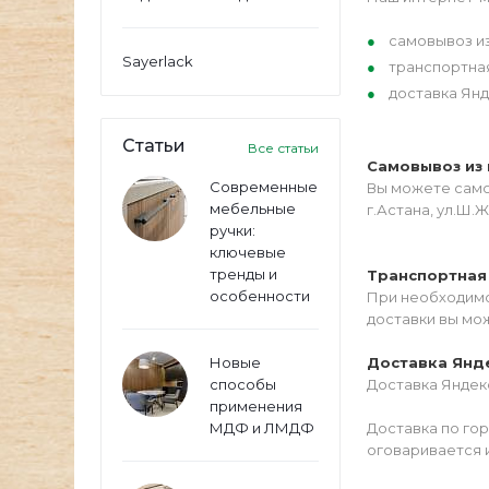
самовывоз из
Sayerlack
транспортна
доставка Янд
Статьи
Все статьи
Самовывоз из 
Современные
Вы можете самос
мебельные
г.Астана, ул.Ш.Ж
ручки:
ключевые
тренды и
Транспортная
особенности
При необходимо
доставки вы мо
Новые
Доставка Янд
способы
Доставка Яндекс
применения
МДФ и ЛМДФ
Доставка по го
оговаривается 