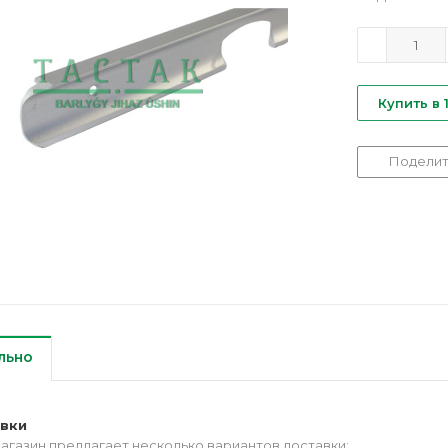
Купить в 
Поделит
льно
авки
агазин предлагает несколько вариантов доставки: