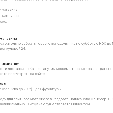
 магазина;
я компания;
екс.
магазина
тоятельно забрать товар, с понедельника по субботу с 9:00 до 
иенкуловой 2/1.
 компания
сти доставки по Казахстану, мы можем отправить заказ транспо
жете посмотреть на сайте.
екс
 (посылка до 20кг) – для фурнитуры.
роду для плитного материала в квадрате Валиханова-Кенесары-
индивидуально. Выгрузка осуществляется клиентом.