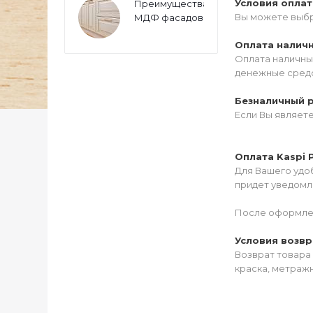
Условия опла
Преимущества
Вы можете выбр
МДФ фасадов
Оплата налич
Оплата наличны
денежные средс
Безналичный 
Если Вы являет
Оплата Kaspi 
Для Вашего удоб
придет уведомле
После оформлен
Условия возвр
Возврат товара 
краска, метражн