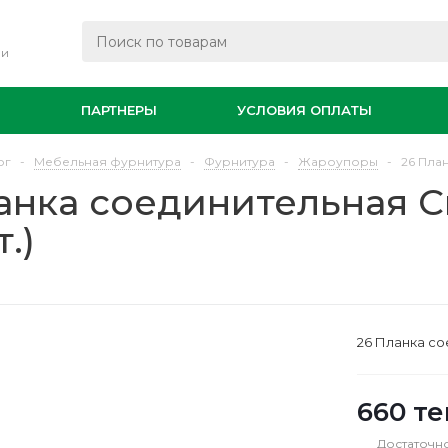
ли
И
ПАРТНЕРЫ
УСЛОВИЯ ОПЛАТЫ
ог
-
Мебельная фурнитура
-
Фурнитура
-
Жароупоры
-
26 План
анка соединительная Ск
.)
26 Планка со
660
те
Достаточн