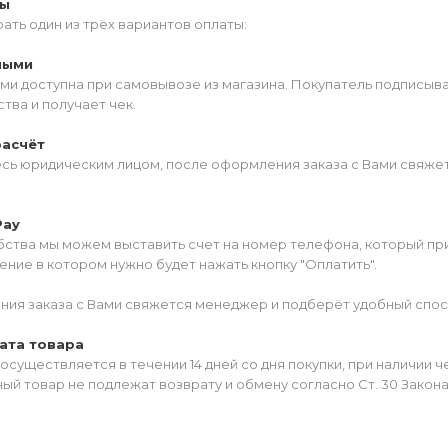
ты
ать один из трёх вариантов оплаты:
ными
ми доступна при самовывозе из магазина. Покупатель подписыв
тва и получает чек.
расчёт
есь юридическим лицом, после оформления заказа с Вами свяжет
Pay
ства мы можем выставить счет на номер телефона, который прив
ние в котором нужно будет нажать кнопку "Оплатить".
ия заказа с Вами свяжется менеджер и подберёт удобный спос
ата товара
осуществляется в течении 14 дней со дня покупки, при наличии 
ый товар не подлежат возврату и обмену согласно Ст. 30 Закон