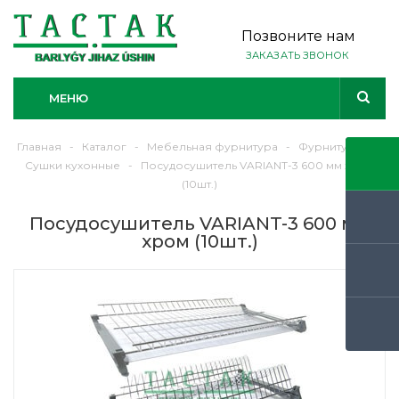
Позвоните нам
ЗАКАЗАТЬ ЗВОНОК
МЕНЮ
Главная
-
Каталог
-
Мебельная фурнитура
-
Фурнитура
-
Сушки кухонные
-
Посудосушитель VARIANT-3 600 мм хром
(10шт.)
Посудосушитель VARIANT-3 600 мм
хром (10шт.)