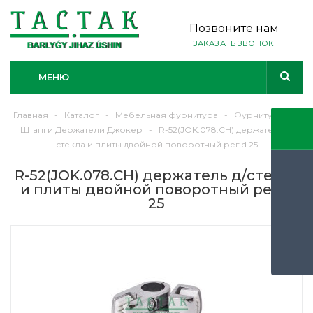
Позвоните нам
ЗАКАЗАТЬ ЗВОНОК
МЕНЮ
Главная
-
Каталог
-
Мебельная фурнитура
-
Фурнитура
-
Штанги Держатели Джокер
-
R-52(JOK.078.CH) держатель д/
стекла и плиты двойной поворотный рег.d 25
R-52(JOK.078.CH) держатель д/стекла
и плиты двойной поворотный рег.d
25