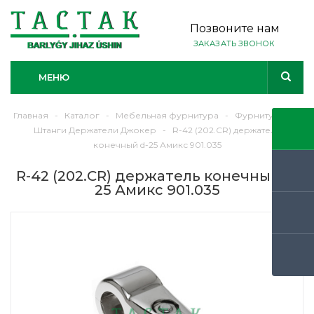
Позвоните нам
ЗАКАЗАТЬ ЗВОНОК
МЕНЮ
Главная
-
Каталог
-
Мебельная фурнитура
-
Фурнитура
-
Штанги Держатели Джокер
-
R-42 (202.CR) держатель
конечный d-25 Амикс 901.035
R-42 (202.CR) держатель конечный d-
25 Амикс 901.035