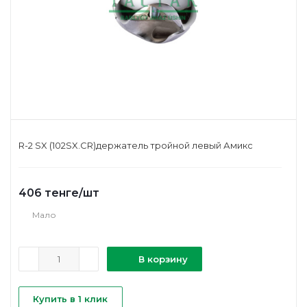
R-2 SX (102SX.CR)держатель тройной левый Амикс
406
тенге
/шт
Мало
В корзину
Купить в 1 клик