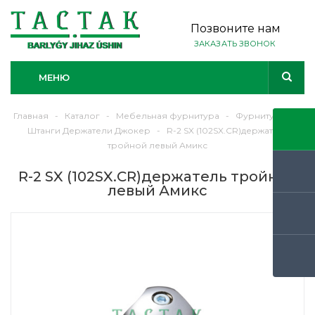
Позвоните нам
ЗАКАЗАТЬ ЗВОНОК
МЕНЮ
Главная
-
Каталог
-
Мебельная фурнитура
-
Фурнитура
-
Штанги Держатели Джокер
-
R-2 SX (102SX.CR)держатель
тройной левый Амикс
R-2 SX (102SX.CR)держатель тройной
левый Амикс