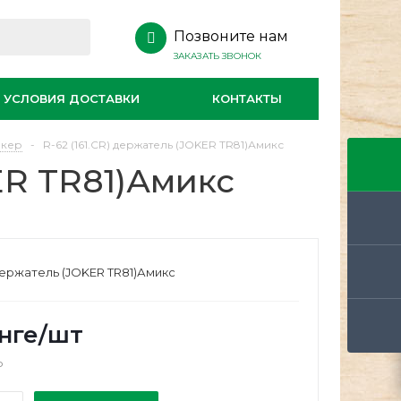
Позвоните нам
ЗАКАЗАТЬ ЗВОНОК
УСЛОВИЯ ДОСТАВКИ
КОНТАКТЫ
окер
-
R-62 (161.CR) держатель (JOKER TR81)Амикс
KER TR81)Амикс
 держатель (JOKER TR81)Амикс
нге
/шт
о