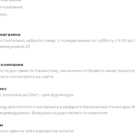
я компания;
екс.
магазина
тоятельно забрать товар, с понедельника по субботу с 9:00 до 
иенкуловой 2/1.
 компания
сти доставки по Казахстану, мы можем отправить заказ транспо
жете посмотреть на сайте.
екс
 (посылка до 20кг) – для фурнитуры.
роду для плитного материала в квадрате Валиханова-Кенесары-
индивидуально. Выгрузка осуществляется клиентом.
ты
ать один из трёх вариантов оплаты: