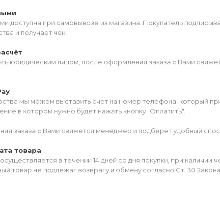
ными
ми доступна при самовывозе из магазина. Покупатель подписыв
тва и получает чек.
расчёт
есь юридическим лицом, после оформления заказа с Вами свяжет
Pay
ства мы можем выставить счет на номер телефона, который прив
ние в котором нужно будет нажать кнопку "Оплатить".
ия заказа с Вами свяжется менеджер и подберёт удобный спос
ата товара
осуществляется в течении 14 дней со дня покупки, при наличии 
ый товар не подлежат возврату и обмену согласно Ст. 30 Закон