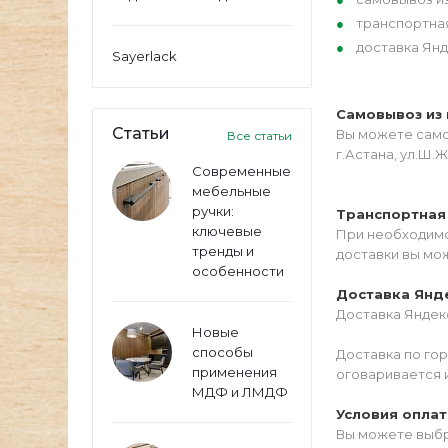
транспортна
доставка Янд
Sayerlack
Самовывоз из 
Статьи
Вы можете самос
Все статьи
г.Астана, ул.Ш.Ж
Современные
мебельные
ручки:
Транспортная
ключевые
При необходимо
тренды и
доставки вы мо
особенности
Доставка Янд
Доставка Яндекс
Новые
способы
Доставка по го
применения
оговаривается 
МДФ и ЛМДФ
Условия опла
Вы можете выбр