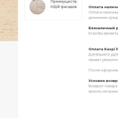
Преимущества
МДФ фасадов
Оплата налич
Оплата наличны
денежные средс
Безналичный 
Если Вы являет
Оплата Kaspi 
Для Вашего удоб
придет уведомле
После оформлен
Условия возвр
Возврат товара 
краска, метражн