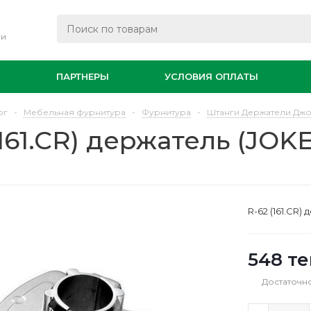
ли
И
ПАРТНЕРЫ
УСЛОВИЯ ОПЛАТЫ
ог
-
Мебельная фурнитура
-
Фурнитура
-
Штанги Держатели Дж
(161.CR) держатель (JO
R-62 (161.CR)
548
те
Достаточн