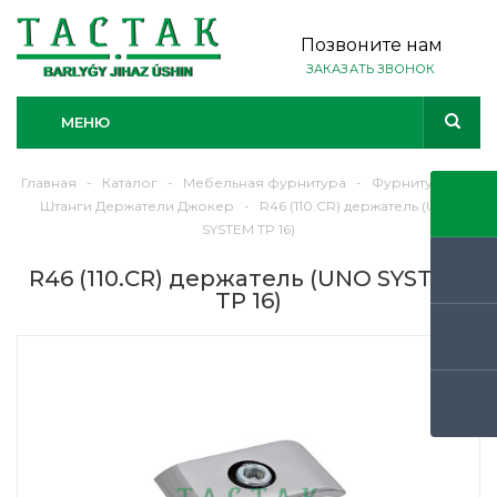
Позвоните нам
ЗАКАЗАТЬ ЗВОНОК
МЕНЮ
Главная
-
Каталог
-
Мебельная фурнитура
-
Фурнитура
-
Штанги Держатели Джокер
-
R46 (110.CR) держатель (UNO
SYSTEM TP 16)
R46 (110.CR) держатель (UNO SYSTEM
TP 16)