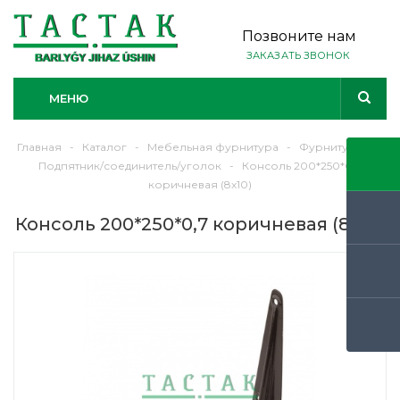
Позвоните нам
ЗАКАЗАТЬ ЗВОНОК
МЕНЮ
Главная
-
Каталог
-
Мебельная фурнитура
-
Фурнитура
-
Подпятник/соединитель/уголок
-
Консоль 200*250*0,7
коричневая (8х10)
Консоль 200*250*0,7 коричневая (8х10)