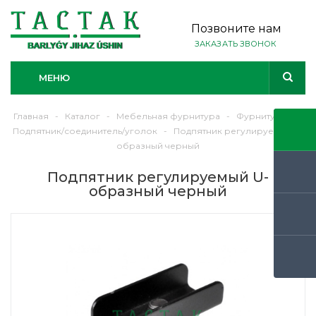
Позвоните нам
ЗАКАЗАТЬ ЗВОНОК
МЕНЮ
Главная
-
Каталог
-
Мебельная фурнитура
-
Фурнитура
-
Подпятник/соединитель/уголок
-
Подпятник регулируемый U-
образный черный
Подпятник регулируемый U-
образный черный