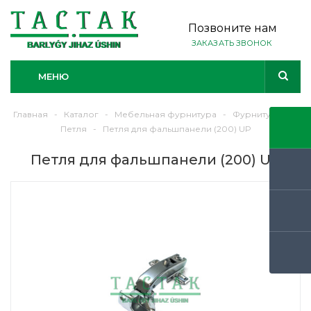
Позвоните нам
ЗАКАЗАТЬ ЗВОНОК
МЕНЮ
Главная
-
Каталог
-
Мебельная фурнитура
-
Фурнитура
-
Петля
-
Петля для фальшпанели (200) UP
Петля для фальшпанели (200) UP