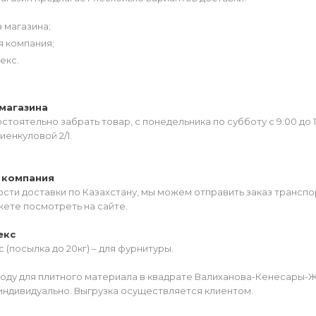
 магазина;
я компания;
екс.
магазина
тоятельно забрать товар, с понедельника по субботу с 9:00 до 
иенкуловой 2/1.
 компания
сти доставки по Казахстану, мы можем отправить заказ транспо
жете посмотреть на сайте.
екс
 (посылка до 20кг) – для фурнитуры.
роду для плитного материала в квадрате Валиханова-Кенесары-
индивидуально. Выгрузка осуществляется клиентом.