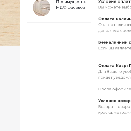
Условия опла
Преимущества
Вы можете выбр
МДФ фасадов
Оплата налич
Оплата наличны
денежные средс
Безналичный 
Если Вы являет
Оплата Kaspi 
Для Вашего удоб
придет уведомле
После оформлен
Условия возвр
Возврат товара 
краска, метражн