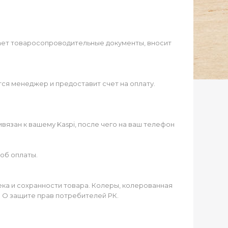
ает товаросопроводительные документы, вносит
ся менеджер и предоставит счет на оплату.
язан к вашему Kaspi, после чего на ваш телефон
об оплаты.
чека и сохранности товара. Колеры, колерованная
а О защите прав потребителей РК.