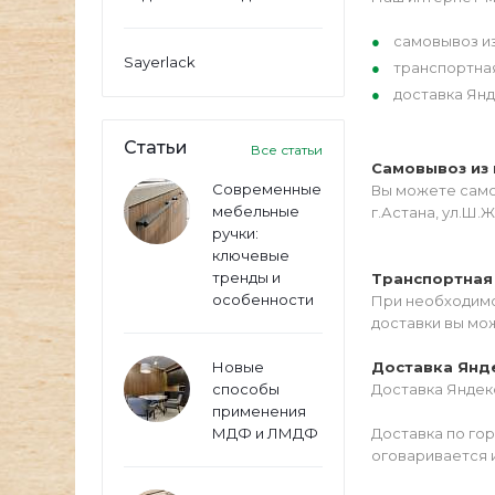
самовывоз из
Sayerlack
транспортна
доставка Янд
Статьи
Все статьи
Самовывоз из 
Современные
Вы можете самос
мебельные
г.Астана, ул.Ш.Ж
ручки:
ключевые
тренды и
Транспортная
особенности
При необходимо
доставки вы мо
Новые
Доставка Янд
способы
Доставка Яндекс
применения
МДФ и ЛМДФ
Доставка по го
оговаривается 