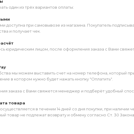
ты
ать один из трёх вариантов оплаты:
ными
ми доступна при самовывозе из магазина. Покупатель подписыв
тва и получает чек.
расчёт
есь юридическим лицом, после оформления заказа с Вами свяжет
Pay
ства мы можем выставить счет на номер телефона, который прив
ние в котором нужно будет нажать кнопку "Оплатить".
ия заказа с Вами свяжется менеджер и подберёт удобный спос
ата товара
осуществляется в течении 14 дней со дня покупки, при наличии 
ый товар не подлежат возврату и обмену согласно Ст. 30 Закон