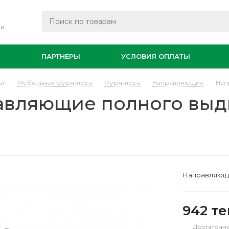
ли
И
ПАРТНЕРЫ
УСЛОВИЯ ОПЛАТЫ
ог
-
Мебельная фурнитура
-
Фурнитура
-
Направляющие
-
Нап
авляющие полного выд
Направляющи
942
те
Достаточн