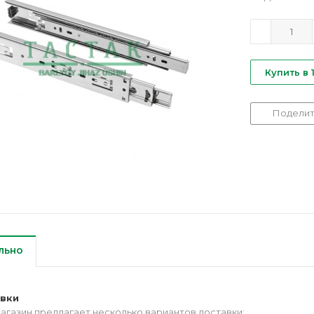
Купить в 
Поделит
льно
авки
агазин предлагает несколько вариантов доставки: