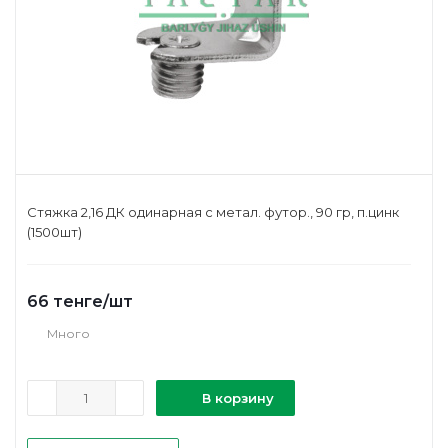
Стяжка 2,16 ДК одинарная с метал. футор., 90 гр, п.цинк
(1500шт)
66
тенге
/шт
Много
В корзину