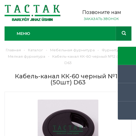
Позвоните нам
ЗАКАЗАТЬ ЗВОНОК
МЕНЮ
Главная
-
Каталог
-
Мебельная фурнитура
-
Фурнитура
-
Мелкая фурнитура
-
Кабель-канал КК-60 черный №12 (50шт)
D63
Кабель-канал КК-60 черный №12
(50шт) D63