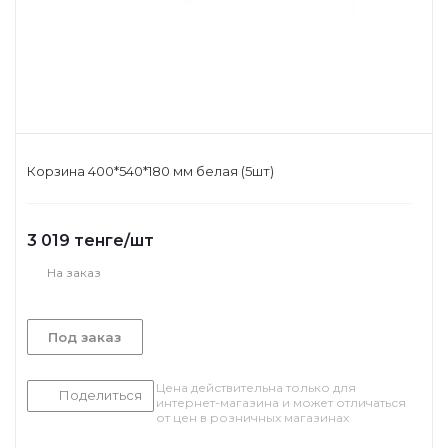
Корзина 400*540*180 мм белая (5шт)
3 019
тенге
/шт
На заказ
Под заказ
Цена действительна только для
Поделиться
интернет-магазина и может отличаться
от цен в розничных магазинах