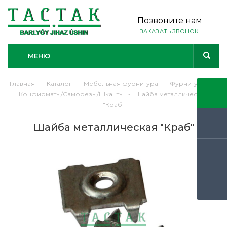
Позвоните нам
ЗАКАЗАТЬ ЗВОНОК
МЕНЮ
Главная
-
Каталог
-
Мебельная фурнитура
-
Фурнитура
-
Конфирматы/Саморезы/Шканты
-
Шайба металлическая
"Краб"
Шайба металлическая "Краб"