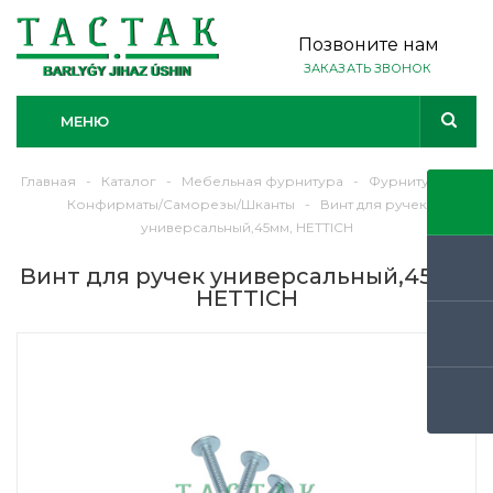
Позвоните нам
ЗАКАЗАТЬ ЗВОНОК
МЕНЮ
Главная
-
Каталог
-
Мебельная фурнитура
-
Фурнитура
-
Конфирматы/Саморезы/Шканты
-
Винт для ручек
универсальный,45мм, HETTICH
Винт для ручек универсальный,45мм,
HETTICH