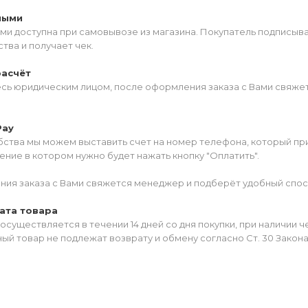
ными
ми доступна при самовывозе из магазина. Покупатель подписыв
тва и получает чек.
расчёт
есь юридическим лицом, после оформления заказа с Вами свяжет
Pay
ства мы можем выставить счет на номер телефона, который прив
ние в котором нужно будет нажать кнопку "Оплатить".
ия заказа с Вами свяжется менеджер и подберёт удобный спос
ата товара
осуществляется в течении 14 дней со дня покупки, при наличии 
ый товар не подлежат возврату и обмену согласно Ст. 30 Закон