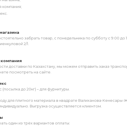
я компания;
екс.
магазина
тоятельно забрать товар, с понедельника по субботу с 9:00 до 
иенкуловой 2/1.
 компания
сти доставки по Казахстану, мы можем отправить заказ транспо
жете посмотреть на сайте.
екс
 (посылка до 20кг) – для фурнитуры.
роду для плитного материала в квадрате Валиханова-Кенесары-
индивидуально. Выгрузка осуществляется клиентом.
ты
ать один из трёх вариантов оплаты: