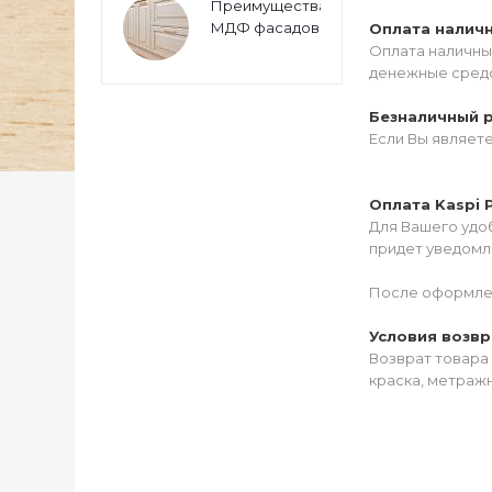
Преимущества
МДФ фасадов
Оплата налич
Оплата наличны
денежные средс
Безналичный 
Если Вы являет
Оплата Kaspi 
Для Вашего удоб
придет уведомле
После оформлен
Условия возвр
Возврат товара 
краска, метражн