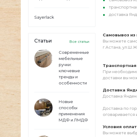
транспортна
доставка Янд
Sayerlack
Самовывоз из 
Статьи
Вы можете самос
Все статьи
г.Астана, ул.Ш.Ж
Современные
мебельные
ручки:
Транспортная
ключевые
При необходимо
тренды и
доставки вы мо
особенности
Доставка Янд
Доставка Яндекс
Новые
способы
Доставка по го
применения
оговаривается 
МДФ и ЛМДФ
Условия опла
Вы можете выбр