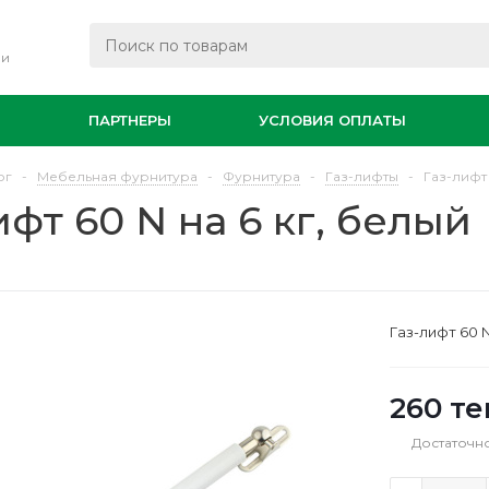
ли
И
ПАРТНЕРЫ
УСЛОВИЯ ОПЛАТЫ
ог
-
Мебельная фурнитура
-
Фурнитура
-
Газ-лифты
-
Газ-лифт 
ифт 60 N на 6 кг, белый
Газ-лифт 60 N
260
те
Достаточн