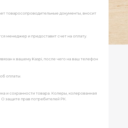
ает товаросопроводительные документы, вносит
ся менеджер и предоставит счет на оплату.
язан к вашему Kaspi, после чего на ваш телефон
об оплаты.
чека и сохранности товара. Колеры, колерованная
а О защите прав потребителей РК.