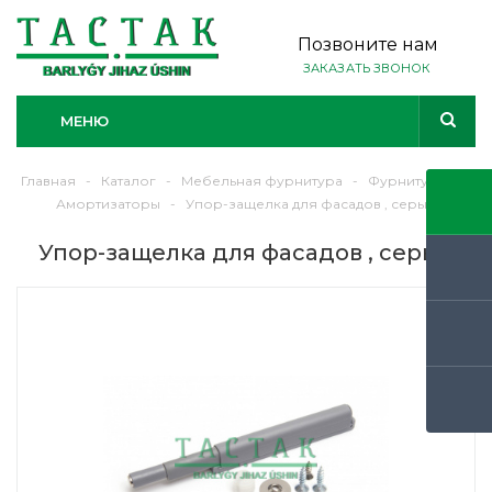
Позвоните нам
ЗАКАЗАТЬ ЗВОНОК
МЕНЮ
Главная
-
Каталог
-
Мебельная фурнитура
-
Фурнитура
-
Амортизаторы
-
Упор-защелка для фасадов , серый
Упор-защелка для фасадов , серый