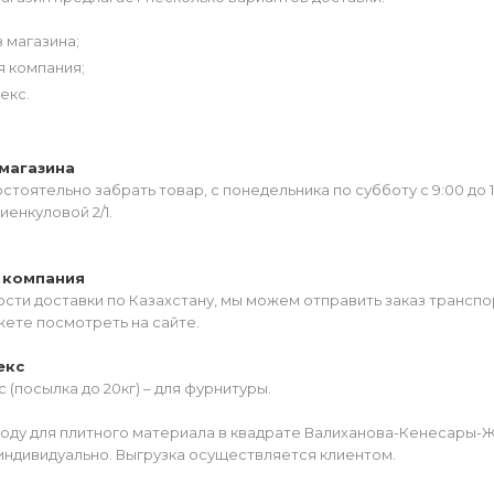
 магазина;
я компания;
екс.
магазина
тоятельно забрать товар, с понедельника по субботу с 9:00 до 
иенкуловой 2/1.
 компания
сти доставки по Казахстану, мы можем отправить заказ транспо
жете посмотреть на сайте.
екс
 (посылка до 20кг) – для фурнитуры.
роду для плитного материала в квадрате Валиханова-Кенесары-
индивидуально. Выгрузка осуществляется клиентом.