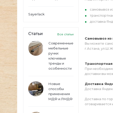
самовывоз из
Sayerlack
транспортна
доставка Янд
Статьи
Все статьи
Самовывоз из 
Современные
Вы можете самос
мебельные
г.Астана, ул.Ш.Ж
ручки:
ключевые
тренды и
Транспортная
особенности
При необходимо
доставки вы мо
Новые
Доставка Янд
способы
Доставка Яндекс
применения
МДФ и ЛМДФ
Доставка по го
оговаривается 