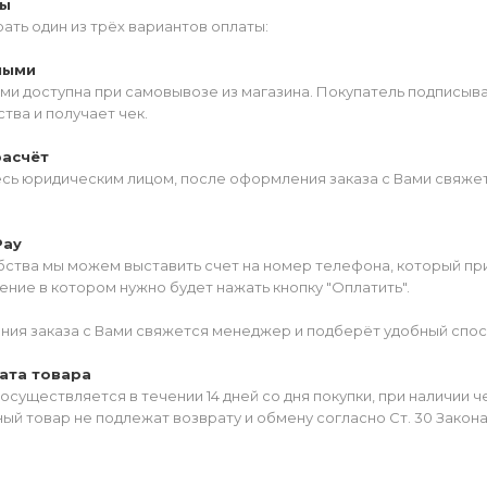
ты
ать один из трёх вариантов оплаты:
ными
ми доступна при самовывозе из магазина. Покупатель подписыв
тва и получает чек.
расчёт
есь юридическим лицом, после оформления заказа с Вами свяжет
Pay
ства мы можем выставить счет на номер телефона, который прив
ние в котором нужно будет нажать кнопку "Оплатить".
ия заказа с Вами свяжется менеджер и подберёт удобный спос
ата товара
осуществляется в течении 14 дней со дня покупки, при наличии 
ый товар не подлежат возврату и обмену согласно Ст. 30 Закон