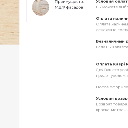
Условия опла
Преимущества
Вы можете выбр
МДФ фасадов
Оплата налич
Оплата наличны
денежные средс
Безналичный 
Если Вы являет
Оплата Kaspi 
Для Вашего удоб
придет уведомле
После оформлен
Условия возвр
Возврат товара 
краска, метражн