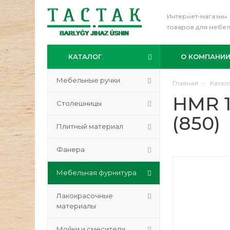
Интернет-магазин
товаров для мебе
КАТАЛОГ
О КОМПАНИ
Мебельные ручки
Главная
-
Катал
HMR 1
Столешницы
(850)
Плитный материал
Фанера
Мебельная фурнитура
Лакокрасочные
материалы
Мойки и смесители