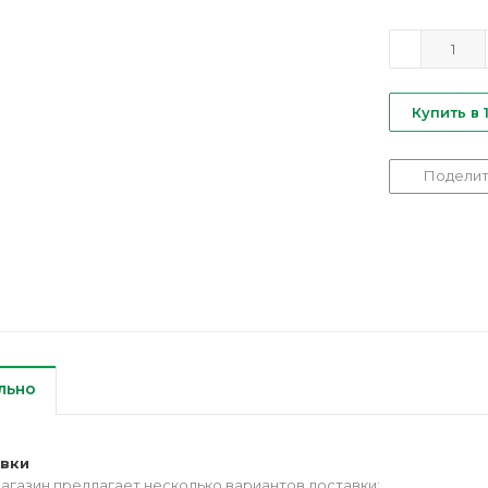
Купить в 
Поделит
льно
авки
агазин предлагает несколько вариантов доставки: