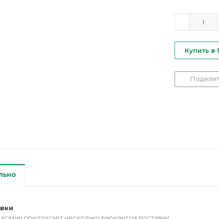
Купить в 
Поделит
льно
авки
агазин предлагает несколько вариантов доставки: