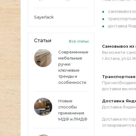
самовывоз из
Sayerlack
транспортна
доставка Янд
Статьи
Все статьи
Самовывоз из 
Современные
Вы можете самос
мебельные
г.Астана, ул.Ш.Ж
ручки:
ключевые
тренды и
Транспортная
особенности
При необходимо
доставки вы мо
Новые
Доставка Янд
способы
Доставка Яндекс
применения
МДФ и ЛМДФ
Доставка по го
оговаривается 