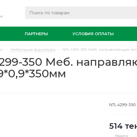
ли
И
ПАРТНЕРЫ
УСЛОВИЯ ОПЛАТЫ
ог
-
Мебельная фурнитура
-
NTL 4299-350 Меб. направляющие теле
299-350 Меб. направля
,9*0,9*350мм
NTL 4299-350
514
те
Много