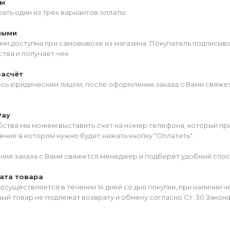
ты
ать один из трёх вариантов оплаты:
ными
ми доступна при самовывозе из магазина. Покупатель подписыв
тва и получает чек.
расчёт
есь юридическим лицом, после оформления заказа с Вами свяжет
Pay
ства мы можем выставить счет на номер телефона, который прив
ние в котором нужно будет нажать кнопку "Оплатить".
ия заказа с Вами свяжется менеджер и подберёт удобный спос
ата товара
осуществляется в течении 14 дней со дня покупки, при наличии 
ый товар не подлежат возврату и обмену согласно Ст. 30 Закон