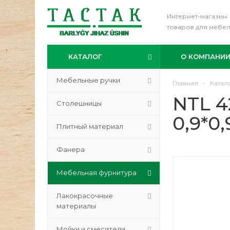
Интернет-магазин
товаров для мебе
КАТАЛОГ
О КОМПАНИ
Мебельные ручки
Главная
-
Катал
NTL 4
Столешницы
0,9*0
Плитный материал
Фанера
Мебельная фурнитура
Лакокрасочные
материалы
Мойки и смесители