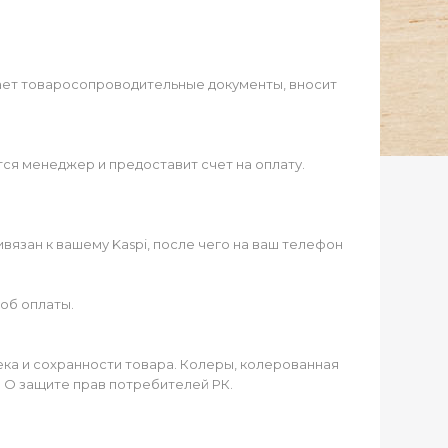
ает товаросопроводительные документы, вносит
ся менеджер и предоставит счет на оплату.
язан к вашему Kaspi, после чего на ваш телефон
об оплаты.
чека и сохранности товара. Колеры, колерованная
а О защите прав потребителей РК.