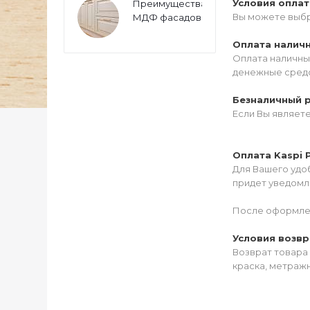
Условия опла
Преимущества
Вы можете выбр
МДФ фасадов
Оплата налич
Оплата наличны
денежные средс
Безналичный 
Если Вы являет
Оплата Kaspi 
Для Вашего удоб
придет уведомле
После оформлен
Условия возвр
Возврат товара 
краска, метражн