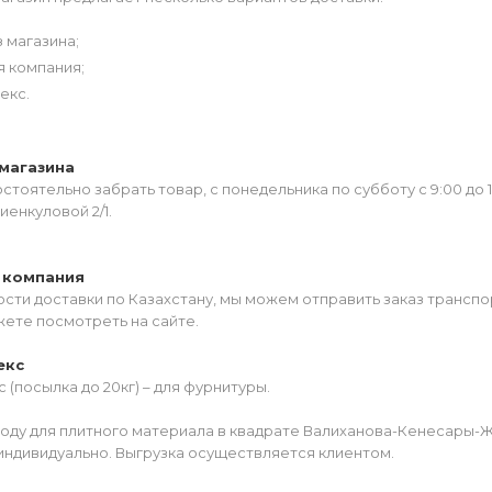
 магазина;
я компания;
екс.
магазина
тоятельно забрать товар, с понедельника по субботу с 9:00 до 
иенкуловой 2/1.
 компания
сти доставки по Казахстану, мы можем отправить заказ транспо
жете посмотреть на сайте.
екс
 (посылка до 20кг) – для фурнитуры.
роду для плитного материала в квадрате Валиханова-Кенесары-
индивидуально. Выгрузка осуществляется клиентом.