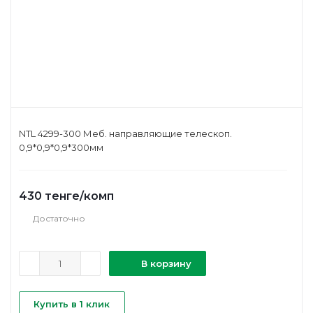
NTL 4299-300 Меб. направляющие телескоп.
0,9*0,9*0,9*300мм
430
тенге
/комп
Достаточно
В корзину
Купить в 1 клик