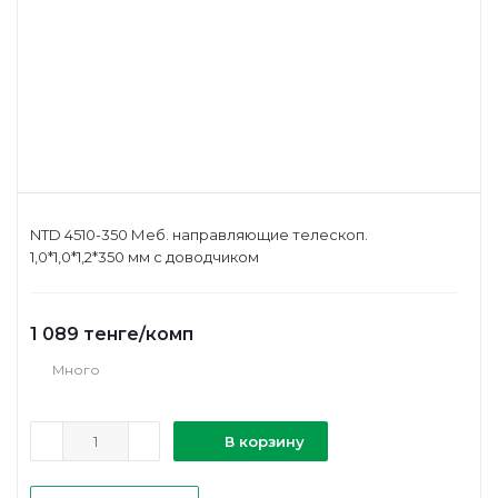
NTD 4510-350 Меб. направляющие телескоп.
1,0*1,0*1,2*350 мм с доводчиком
1 089
тенге
/комп
Много
В корзину