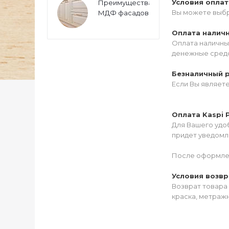
Условия опла
Преимущества
Вы можете выбр
МДФ фасадов
Оплата налич
Оплата наличны
денежные средс
Безналичный 
Если Вы являет
Оплата Kaspi 
Для Вашего удоб
придет уведомле
После оформлен
Условия возвр
Возврат товара 
краска, метражн