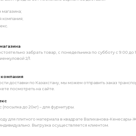
 магазина;
я компания;
екс.
магазина
тоятельно забрать товар, с понедельника по субботу с 9:00 до 
иенкуловой 2/1.
 компания
сти доставки по Казахстану, мы можем отправить заказ транспо
жете посмотреть на сайте.
екс
 (посылка до 20кг) – для фурнитуры.
роду для плитного материала в квадрате Валиханова-Кенесары-
индивидуально. Выгрузка осуществляется клиентом.