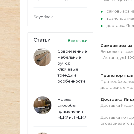
самовывоз из
Sayerlack
транспортна
доставка Янд
Статьи
Все статьи
Самовывоз из 
Современные
Вы можете самос
мебельные
г.Астана, ул.Ш.Ж
ручки:
ключевые
тренды и
Транспортная
особенности
При необходимо
доставки вы мо
Новые
Доставка Янд
способы
Доставка Яндекс
применения
МДФ и ЛМДФ
Доставка по го
оговаривается 