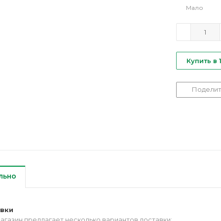
Мало
Купить в 
Поделит
льно
авки
агазин предлагает несколько вариантов доставки: