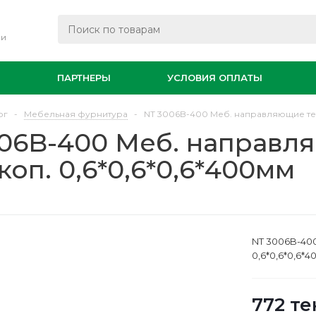
ли
И
ПАРТНЕРЫ
УСЛОВИЯ ОПЛАТЫ
ог
-
Мебельная фурнитура
-
NT 3006B-400 Меб. направляющие тел
06B-400 Меб. направл
коп. 0,6*0,6*0,6*400мм
NT 3006B-40
0,6*0,6*0,6*
772
те