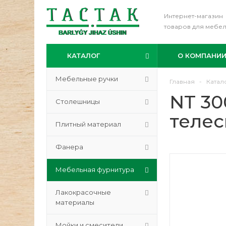
Интернет-магазин
товаров для мебе
КАТАЛОГ
О КОМПАНИ
Мебельные ручки
Главная
-
Катал
NT 30
Столешницы
телес
Плитный материал
Фанера
Мебельная фурнитура
Лакокрасочные
материалы
Мойки и смесители