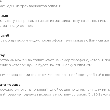
ты
ать один из трёх вариантов оплаты:
ными
ми доступна при самовывозе из магазина. Покупатель подписыв
тва и получает чек.
расчёт
есь юридическим лицом, после оформления заказа с Вами свяжет
Pay
ства мы можем выставить счет на номер телефона, который прив
ние в котором нужно будет нажать кнопку "Оплатить".
ия заказа с Вами свяжется менеджер и подберёт удобный спос
ата товара
осуществляется в течении 14 дней со дня покупки, при наличии 
ый товар не подлежат возврату и обмену согласно Ст. 30 Закон