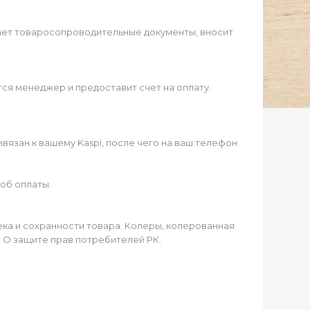
ает товаросопроводительные документы, вносит
ся менеджер и предоставит счет на оплату.
язан к вашему Kaspi, после чего на ваш телефон
об оплаты.
чека и сохранности товара. Колеры, колерованная
а О защите прав потребителей РК.