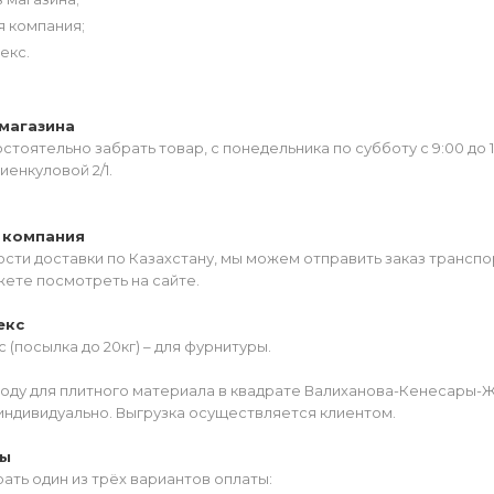
я компания;
екс.
магазина
тоятельно забрать товар, с понедельника по субботу с 9:00 до 
иенкуловой 2/1.
 компания
сти доставки по Казахстану, мы можем отправить заказ транспо
жете посмотреть на сайте.
екс
 (посылка до 20кг) – для фурнитуры.
роду для плитного материала в квадрате Валиханова-Кенесары-
индивидуально. Выгрузка осуществляется клиентом.
ты
ать один из трёх вариантов оплаты: