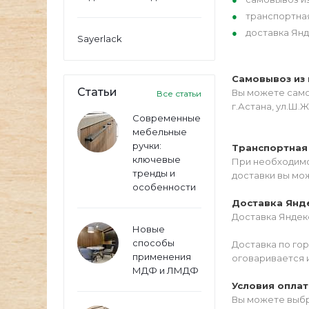
транспортна
доставка Янд
Sayerlack
Самовывоз из 
Статьи
Вы можете самос
Все статьи
г.Астана, ул.Ш.Ж
Современные
мебельные
ручки:
Транспортная
ключевые
При необходимо
тренды и
доставки вы мо
особенности
Доставка Янд
Доставка Яндекс
Новые
способы
Доставка по го
применения
оговаривается 
МДФ и ЛМДФ
Условия опла
Вы можете выбр