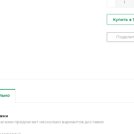
Купить в 
Поделит
льно
авки
агазин предлагает несколько вариантов доставки:
 магазина;