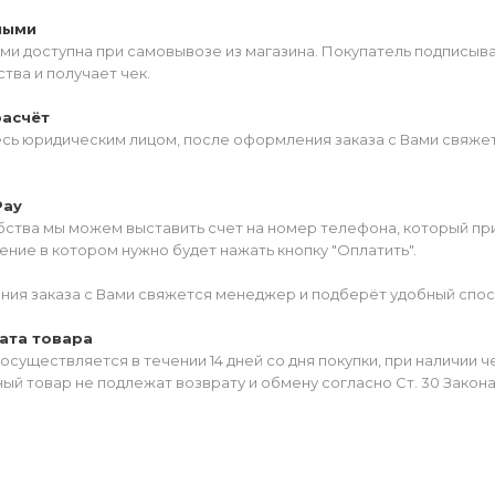
ными
ми доступна при самовывозе из магазина. Покупатель подписыв
тва и получает чек.
расчёт
есь юридическим лицом, после оформления заказа с Вами свяжет
Pay
ства мы можем выставить счет на номер телефона, который прив
ние в котором нужно будет нажать кнопку "Оплатить".
ия заказа с Вами свяжется менеджер и подберёт удобный спос
ата товара
осуществляется в течении 14 дней со дня покупки, при наличии 
ый товар не подлежат возврату и обмену согласно Ст. 30 Закон