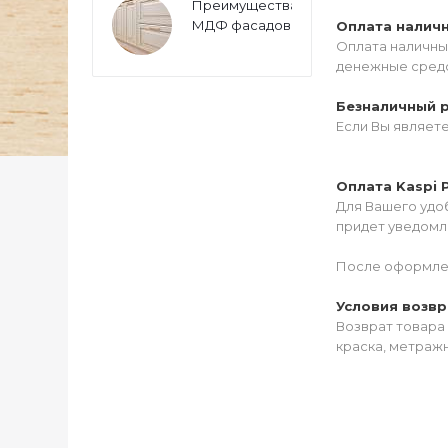
Преимущества
МДФ фасадов
Оплата налич
Оплата наличны
денежные средс
Безналичный 
Если Вы являет
Оплата Kaspi 
Для Вашего удоб
придет уведомле
После оформлен
Условия возвр
Возврат товара 
краска, метражн