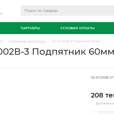
ли
И
ПАРТНЕРЫ
УСЛОВИЯ ОПЛАТЫ
ог
-
Мебельная фурнитура
-
02.01.002В-3 Подпятник 60мм
.002В-3 Подпятник 60м
02.01.002В-3
208
те
Достаточн