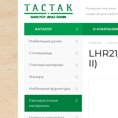
Интернет-магазин
товаров для мебе
КАТАЛОГ
О КОМПАНИ
Мебельные ручки
Главная
-
Катал
LHR21
Столешницы
II)
Плитный материал
Фанера
Мебельная фурнитура
Лакокрасочные
материалы
Мойки и смесители