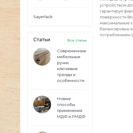
устройством дл
гарантируя фир
Sayerlack
поверхности В
максимальные х
балансировка э
потреблением э
Статьи
Все статьи
Современные
мебельные
ручки:
ключевые
тренды и
особенности
Новые
способы
применения
МДФ и ЛМДФ