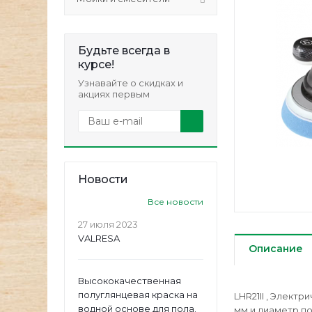
Будьте всегда в
курсе!
Узнавайте о скидках и
акциях первым
Новости
Все новости
27 июля 2023
VALRESA
Описание
Высококачественная
полуглянцевая краска на
LHR21II , Элект
водной основе для пола.
мм и диаметр п