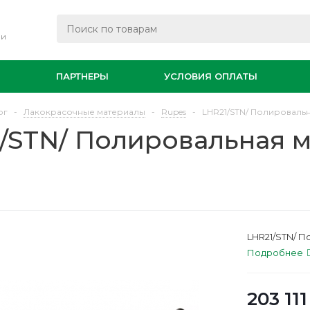
ли
И
ПАРТНЕРЫ
УСЛОВИЯ ОПЛАТЫ
ог
-
Лакокрасочные материалы
-
Rupes
-
LHR21/STN/ Полировальна
/STN/ Полировальная 
LHR21/STN/ П
Подробнее
203 111