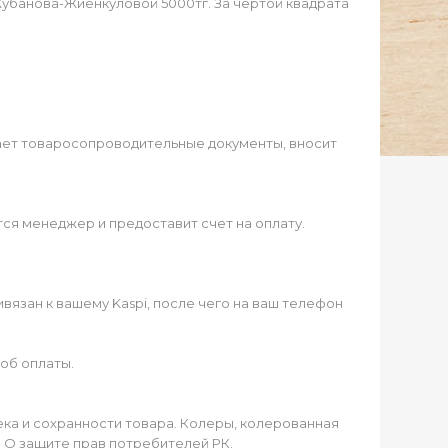
Жубанова-Жиенкуловой 5000тг. За чертой квадрата
ает товаросопроводительные документы, вносит
ся менеджер и предоставит счет на оплату.
язан к вашему Kaspi, после чего на ваш телефон
об оплаты.
чека и сохранности товара. Колеры, колерованная
а О защите прав потребителей РК.