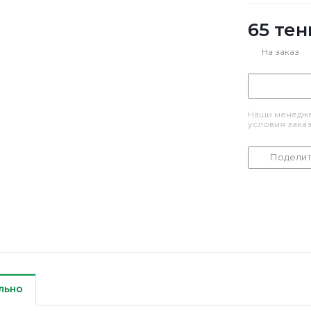
65
тен
На заказ
Наши менедже
условия зака
Поделит
льно