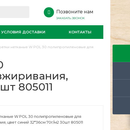
Позвоните нам
ЗАКАЗАТЬ ЗВОНОК
УСЛОВИЯ ДОСТАВКИ
КОНТАКТЫ
етки нетканые W POL 30 полипропиленовые для
0
зжиривания,
0шт 805011
тканые W POL 30 полипропиленовые для
я, цвет синий 32*36см 70г/м2 30шт 805011