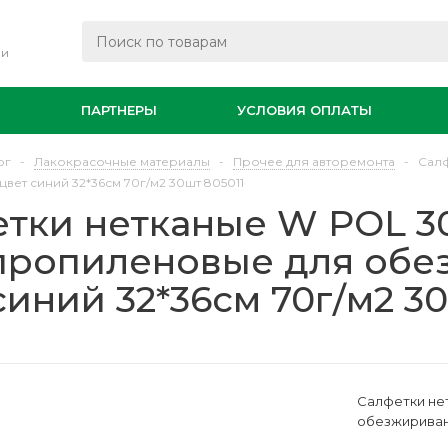
ли
И
ПАРТНЕРЫ
УСЛОВИЯ ОПЛАТЫ
ог
-
Лакокрасочные материалы
-
Прочее для авторемонта
-
Салф
вет синий 32*36см 70г/м2 30шт 805011
тки нетканые W POL 3
пропиленовые для обе
синий 32*36см 70г/м2 3
Салфетки не
обезжиривани