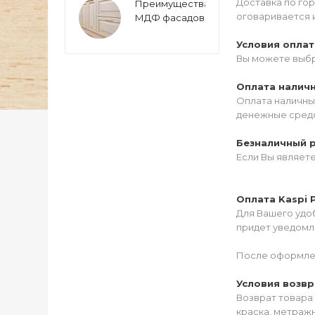
Доставка по го
Преимущества
оговаривается 
МДФ фасадов
Условия опла
Вы можете выбр
Оплата налич
Оплата наличны
денежные средс
Безналичный 
Если Вы являет
Оплата Kaspi 
Для Вашего удоб
придет уведомле
После оформлен
Условия возвр
Возврат товара 
краска, метражн