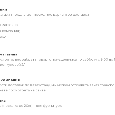
авки
агазин предлагает несколько вариантов доставки:
 магазина;
я компания;
екс.
магазина
тоятельно забрать товар, с понедельника по субботу с 9:00 до 
иенкуловой 2/1.
 компания
сти доставки по Казахстану, мы можем отправить заказ транспо
жете посмотреть на сайте.
екс
 (посылка до 20кг) – для фурнитуры.