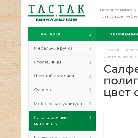
Интернет-магазин
товаров для мебе
КАТАЛОГ
О КОМПАНИ
Мебельные ручки
Главная
-
Катал
обезжиривания, ц
Столешницы
Салфе
Плитный материал
поли
цвет 
Фанера
Мебельная фурнитура
Лакокрасочные
материалы
Мойки и смесители