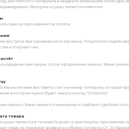
роду для плитного материала в квадрате Валиханова-Кенесары-
индивидуально. Выгрузка осуществляется клиентом.
ты
ать один из трёх вариантов оплаты:
ными
ми доступна при самовывозе из магазина. Покупатель подписыв
тва и получает чек.
расчёт
есь юридическим лицом, после оформления заказа с Вами свяжет
Pay
ства мы можем выставить счет на номер телефона, который прив
ние в котором нужно будет нажать кнопку "Оплатить".
ия заказа с Вами свяжется менеджер и подберёт удобный спос
ата товара
осуществляется в течении 14 дней со дня покупки, при наличии 
ый товар не подлежат возврату и обмену согласно Ст. 30 Закон