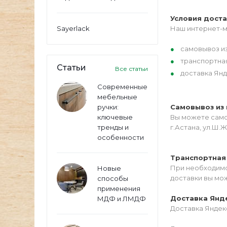
Условия дост
Sayerlack
Наш интернет-м
самовывоз из
транспортна
Статьи
Все статьи
доставка Янд
Современные
мебельные
ручки:
Самовывоз из 
ключевые
Вы можете самос
тренды и
г.Астана, ул.Ш.Ж
особенности
Транспортная
При необходимо
Новые
доставки вы мо
способы
применения
Доставка Янд
МДФ и ЛМДФ
Доставка Яндекс