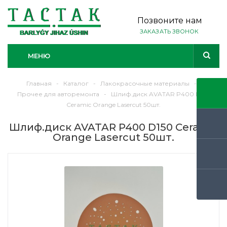
Позвоните нам
ЗАКАЗАТЬ ЗВОНОК
МЕНЮ
Главная
-
Каталог
-
Лакокрасочные материалы
-
Прочее для авторемонта
-
Шлиф.диск AVATAR P400 D150
Ceramic Orange Lasercut 50шт.
Шлиф.диск AVATAR P400 D150 Ceramic
Orange Lasercut 50шт.