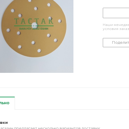
Наши менедже
условия зака
Поделит
льно
авки
агазин предлагает несколько вариантов доставки: