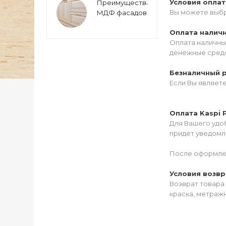
Условия опла
Преимущества
Вы можете выбр
МДФ фасадов
Оплата налич
Оплата наличны
денежные средс
Безналичный 
Если Вы являет
Оплата Kaspi 
Для Вашего удоб
придет уведомле
После оформлен
Условия возвр
Возврат товара 
краска, метражн