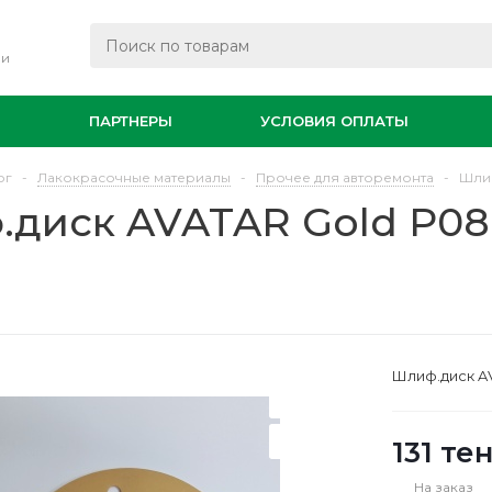
ли
И
ПАРТНЕРЫ
УСЛОВИЯ ОПЛАТЫ
ог
-
Лакокрасочные материалы
-
Прочее для авторемонта
-
Шлиф
диск AVATAR Gold P080
Шлиф.диск AV
131
тен
На заказ