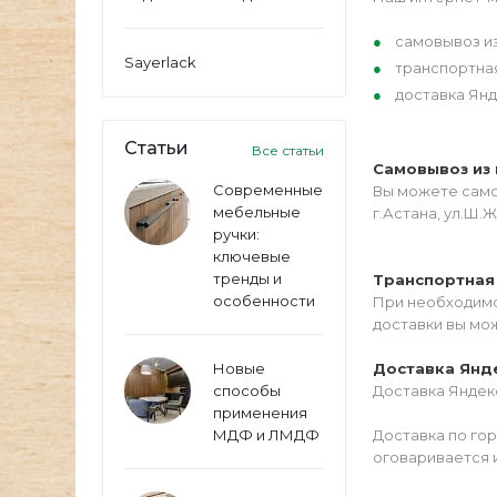
самовывоз из
Sayerlack
транспортна
доставка Янд
Статьи
Все статьи
Самовывоз из 
Современные
Вы можете самос
мебельные
г.Астана, ул.Ш.Ж
ручки:
ключевые
тренды и
Транспортная
особенности
При необходимо
доставки вы мо
Новые
Доставка Янд
способы
Доставка Яндекс
применения
МДФ и ЛМДФ
Доставка по го
оговаривается 