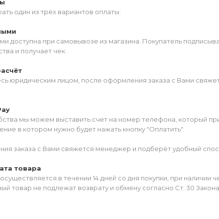
ты
ать один из трёх вариантов оплаты:
ными
ми доступна при самовывозе из магазина. Покупатель подписыв
тва и получает чек.
расчёт
есь юридическим лицом, после оформления заказа с Вами свяжет
Pay
ства мы можем выставить счет на номер телефона, который прив
ние в котором нужно будет нажать кнопку "Оплатить".
ия заказа с Вами свяжется менеджер и подберёт удобный спос
ата товара
осуществляется в течении 14 дней со дня покупки, при наличии 
ый товар не подлежат возврату и обмену согласно Ст. 30 Закон