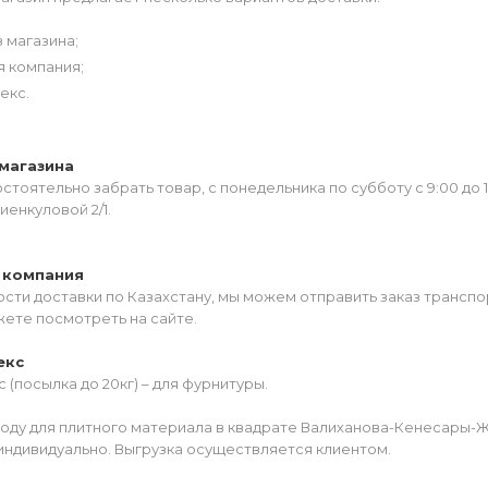
 магазина;
я компания;
екс.
магазина
тоятельно забрать товар, с понедельника по субботу с 9:00 до 
иенкуловой 2/1.
 компания
сти доставки по Казахстану, мы можем отправить заказ транспо
жете посмотреть на сайте.
екс
 (посылка до 20кг) – для фурнитуры.
роду для плитного материала в квадрате Валиханова-Кенесары-
индивидуально. Выгрузка осуществляется клиентом.