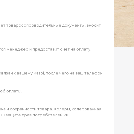
ает товаросопроводительные документы, вносит
ся менеджер и предоставит счет на оплату.
язан к вашему Kaspi, после чего на ваш телефон
об оплаты.
чека и сохранности товара. Колеры, колерованная
а О защите прав потребителей РК.