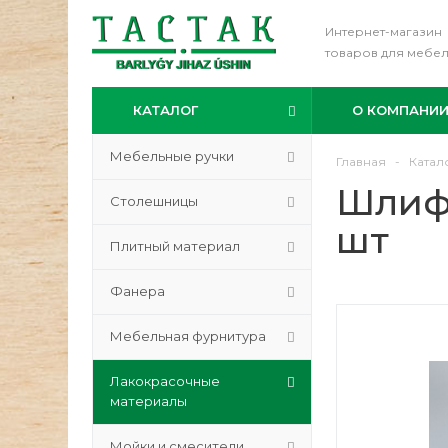
Интернет-магазин
товаров для мебе
КАТАЛОГ
О КОМПАНИ
Мебельные ручки
Главная
-
Катал
Шлиф.
Столешницы
шт
Плитный материал
Фанера
Мебельная фурнитура
Лакокрасочные
материалы
Мойки и смесители