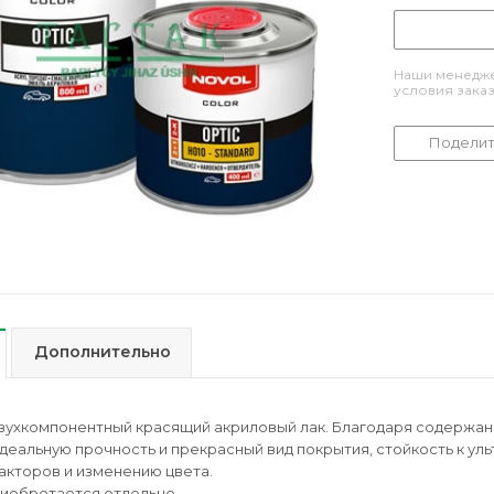
Наши менедже
условия зака
Поделит
Дополнительно
двухкомпонентный красящий акриловый лак. Благодаря содержа
деальную прочность и прекрасный вид покрытия, стойкость к ул
кторов и изменению цвета.
иобретается отдельно.