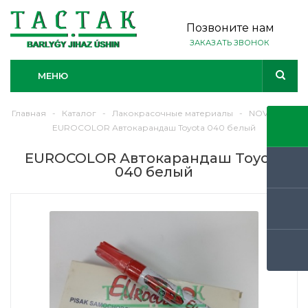
Позвоните нам
ЗАКАЗАТЬ ЗВОНОК
МЕНЮ
Главная
-
Каталог
-
Лакокрасочные материалы
-
NOVOL
-
EUROCOLOR Автокарандаш Toyota 040 белый
EUROCOLOR Автокарандаш Toyota
040 белый