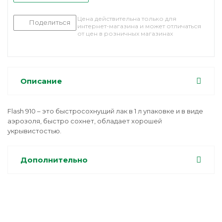
Цена действительна только для
Поделиться
интернет-магазина и может отличаться
от цен в розничных магазинах
Описание
Flash 910 – это быстросохнущий лак в 1 л упаковке и в виде
аэрозоля, быстро сохнет, обладает хорошей
укрывистостью.
Дополнительно