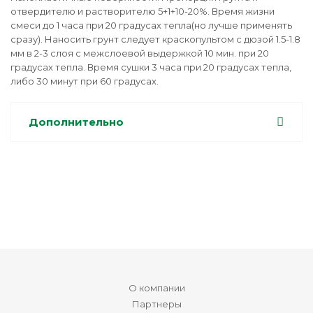
отвердителю и растворителю 5+1+10-20%. Время жизни
смеси до 1 часа при 20 градусах тепла(но лучше применять
сразу). Наносить грунт следует краскопультом c дюзой 1.5-1.8
мм в 2-3 слоя с межслоевой выдержкой 10 мин. при 20
градусах тепла. Время сушки 3 часа при 20 градусах тепла,
либо 30 минут при 60 градусах.
Дополнительно
О компании
Партнеры