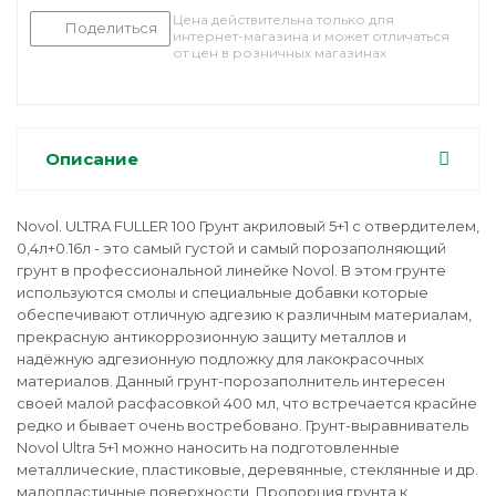
Цена действительна только для
Поделиться
интернет-магазина и может отличаться
от цен в розничных магазинах
Описание
Novol. ULTRA FULLER 100 Грунт акриловый 5+1 с отвердителем,
0,4л+0.16л - это самый густой и самый порозаполняющий
грунт в профессиональной линейке Novol. В этом грунте
используются смолы и специальные добавки которые
обеспечивают отличную адгезию к различным материалам,
прекрасную антикоррозионную защиту металлов и
надёжную адгезионную подложку для лакокрасочных
материалов. Данный грунт-порозаполнитель интересен
своей малой расфасовкой 400 мл, что встречается красйне
редко и бывает очень востребовано. Грунт-выравниватель
Novol Ultra 5+1 можно наносить на подготовленные
металлические, пластиковые, деревянные, стеклянные и др.
малопластичные поверхности. Пропорция грунта к