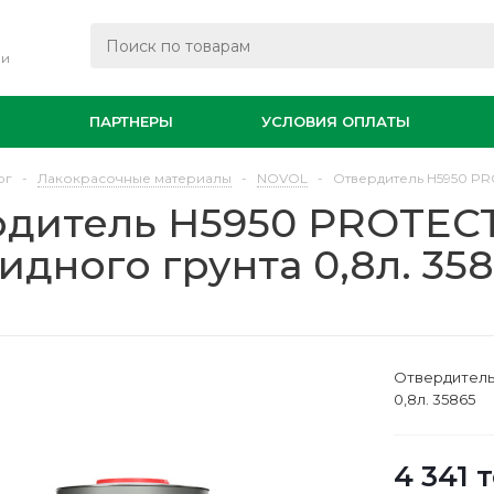
ли
И
ПАРТНЕРЫ
УСЛОВИЯ ОПЛАТЫ
ог
-
Лакокрасочные материалы
-
NOVOL
-
Отвердитель Н5950 PRO
дитель Н5950 PROTECT
идного грунта 0,8л. 35
Отвердитель
0,8л. 35865
4 341
т