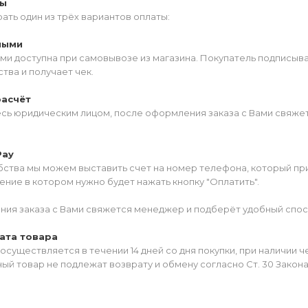
ты
ать один из трёх вариантов оплаты:
ными
ми доступна при самовывозе из магазина. Покупатель подписыв
тва и получает чек.
расчёт
есь юридическим лицом, после оформления заказа с Вами свяжет
Pay
ства мы можем выставить счет на номер телефона, который прив
ние в котором нужно будет нажать кнопку "Оплатить".
ия заказа с Вами свяжется менеджер и подберёт удобный спос
ата товара
осуществляется в течении 14 дней со дня покупки, при наличии 
ый товар не подлежат возврату и обмену согласно Ст. 30 Закон