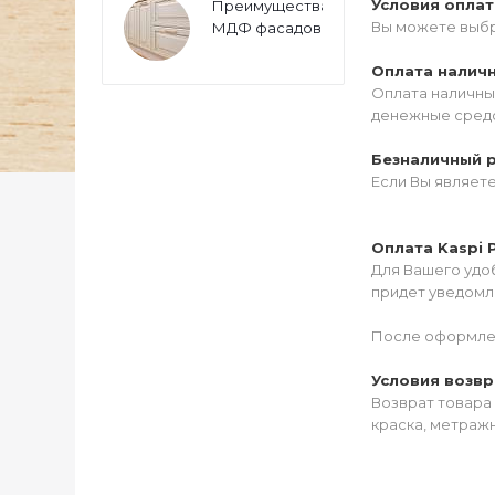
Условия опла
Преимущества
Вы можете выбр
МДФ фасадов
Оплата налич
Оплата наличны
денежные средс
Безналичный 
Если Вы являет
Оплата Kaspi 
Для Вашего удоб
придет уведомле
После оформлен
Условия возвр
Возврат товара 
краска, метражн