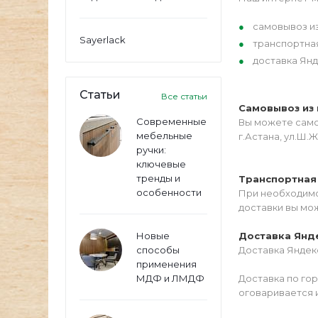
самовывоз из
Sayerlack
транспортна
доставка Янд
Статьи
Все статьи
Самовывоз из 
Современные
Вы можете самос
мебельные
г.Астана, ул.Ш.Ж
ручки:
ключевые
тренды и
Транспортная
особенности
При необходимо
доставки вы мо
Новые
Доставка Янд
способы
Доставка Яндекс
применения
МДФ и ЛМДФ
Доставка по го
оговаривается 