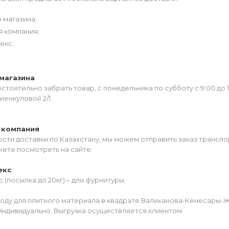
 магазина;
я компания;
екс.
магазина
тоятельно забрать товар, с понедельника по субботу с 9:00 до 
иенкуловой 2/1.
 компания
сти доставки по Казахстану, мы можем отправить заказ транспо
жете посмотреть на сайте.
екс
 (посылка до 20кг) – для фурнитуры.
роду для плитного материала в квадрате Валиханова-Кенесары-
индивидуально. Выгрузка осуществляется клиентом.