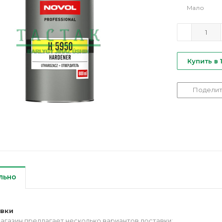
Мало
Купить в 
Поделит
льно
авки
агазин предлагает несколько вариантов доставки: