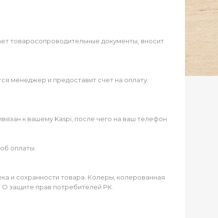
ает товаросопроводительные документы, вносит
ся менеджер и предоставит счет на оплату.
язан к вашему Kaspi, после чего на ваш телефон
об оплаты.
чека и сохранности товара. Колеры, колерованная
а О защите прав потребителей РК.