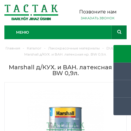
Позвоните нам
ЗАКАЗАТЬ ЗВОНОК
МЕНЮ
Главная
-
Каталог
-
Лакокрасочные материалы
-
DULUX
-
Marshall д/КУХ. и ВАН. латексная кр. BW 0,9л.
Marshall д/КУХ. и ВАН. латексная кр.
BW 0,9л.