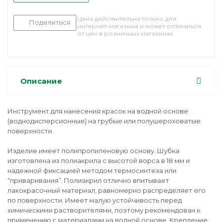
Цена действительна только для
Поделиться
интернет-магазина и может отличаться
от цен в розничных магазинах
Описание
Инструмент для нанесения красок на водной основе
(воднодисперсионные) на грубые или полушероховатые
поверхности.
Изделие имеет полипропиленовую основу. Шубка
изготовлена из полиакрила с высотой ворса в 18 мм и
надежной фиксацией методом термосинтеза или
“приваривания”. Полиакрил отлично впитывает
лакокрасочный материал, равномерно распределяет его
по поверхности. Имеет малую устойчивость перед
химическими растворителями, поэтому рекомендован к
применению с материалами на водной основе. Крепление