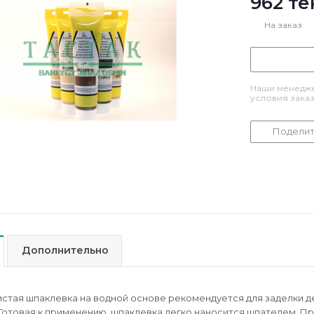
962
те
На заказ
Наши менедже
условия зака
Поделит
Дополнительно
истая шпаклевка на водной основе рекомендуется для заделки 
Готовая к применению, шпаклевка легко наносится шпателем. П