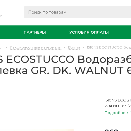
ли
И
ПАРТНЕРЫ
УСЛОВИЯ ОПЛАТЫ
ог
-
Лакокрасочные материалы
-
Borma
-
1510NS ECOSTUCCO Водо
NS ECOSTUCCO Водораз
евка GR. DK. WALNUT 6
1510NS ECOS
WALNUT 63 (2
Подробнее