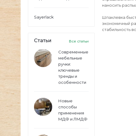
наносить распы
Sayerlack
Шпаклевка быстр
экономичный ра
стабильность во
Статьи
Все статьи
Современные
мебельные
ручки:
ключевые
тренды и
особенности
Новые
способы
применения
МДФ и ЛМДФ