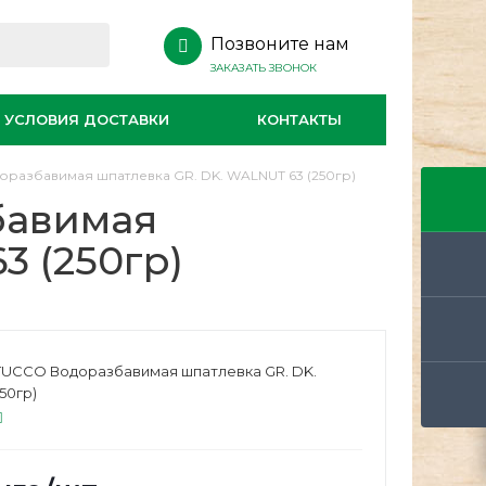
Позвоните нам
ЗАКАЗАТЬ ЗВОНОК
УСЛОВИЯ ДОСТАВКИ
КОНТАКТЫ
разбавимая шпатлевка GR. DK. WALNUT 63 (250гр)
бавимая
3 (250гр)
TUCCO Водоразбавимая шпатлевка GR. DK.
50гр)