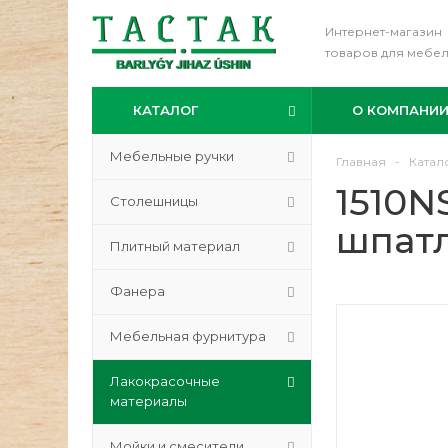
Интернет-магазин
товаров для мебе
КАТАЛОГ
О КОМПАНИ
Мебельные ручки
Главная
-
Катал
1510
Столешницы
шпатл
Плитный материал
Фанера
Мебельная фурнитура
Лакокрасочные
материалы
Мойки и смесители