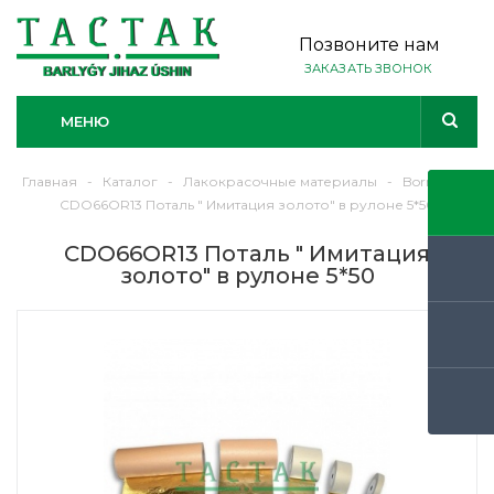
Позвоните нам
ЗАКАЗАТЬ ЗВОНОК
МЕНЮ
Главная
-
Каталог
-
Лакокрасочные материалы
-
Borma
-
CDO66OR13 Поталь " Имитация золото" в рулоне 5*50
CDO66OR13 Поталь " Имитация
золото" в рулоне 5*50