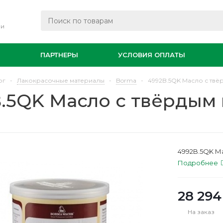
ли
И
ПАРТНЕРЫ
УСЛОВИЯ ОПЛАТЫ
ог
-
Лакокрасочные материалы
-
Borma
-
4992B.5QK Масло с твё
.5QK Масло с твёрдым 
4992B.5QK Ма
Подробнее
28 294
На заказ