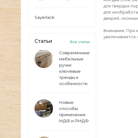
для твердых по
для необработа
Sayerlack
дверей, оконных
Внимание: При 
увеличивается,
Статьи
Все статьи
Современные
мебельные
ручки:
ключевые
тренды и
особенности
Новые
способы
применения
МДФ и ЛМДФ