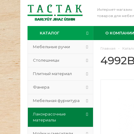
Интернет-магазин
товаров для мебе
КАТАЛОГ
О КОМПАНИ
Мебельные ручки
Главная
-
Катал
4992B
Столешницы
Плитный материал
Фанера
Мебельная фурнитура
Лакокрасочные
материалы
Мойки и смесители