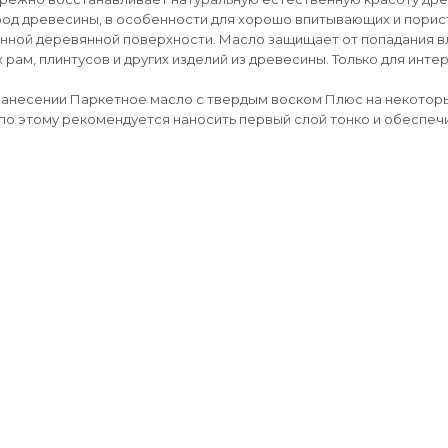
род древесины, в особенности для хорошо впитывающих и порис
нной деревянной поверхности. Масло защищает от попадания вла
 рам, плинтусов и других изделий из древесины. Только для инте
нанесении Паркетное масло с твердым воском Плюс на некотор
 по этому рекомендуется наносить первый слой тонко и обеспе