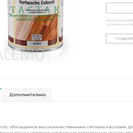
Наши менедже
условия зака
Поделит
Дополнительно
сло, обогащенное высококачественными смолами и восками, для
ережно восстанавливает натуральную естественную красоту древ