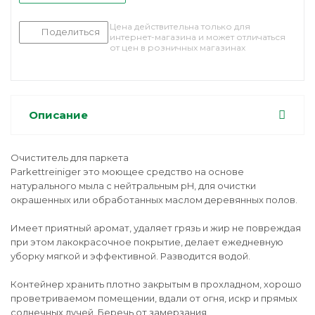
Цена действительна только для
Поделиться
интернет-магазина и может отличаться
от цен в розничных магазинах
Описание
Очиститель для паркета
Parkettreiniger это моющее средство на основе
натурального мыла с нейтральным pH, для очистки
окрашенных или обработанных маслом деревянных полов.
Имеет приятный аромат, удаляет грязь и жир не повреждая
при этом лакокрасочное покрытие, делает ежедневную
уборку мягкой и эффективной. Разводится водой.
Контейнер хранить плотно закрытым в прохладном, хорошо
проветриваемом помещении, вдали от огня, искр и прямых
солнечных лучей. Беречь от замерзания.