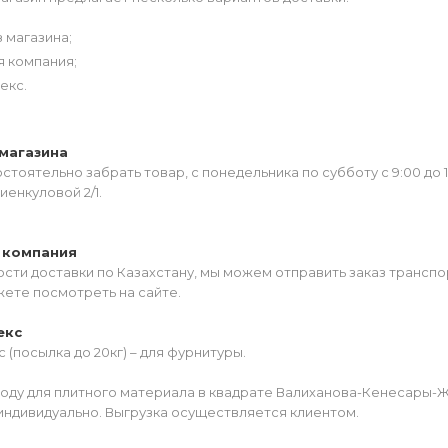
 магазина;
я компания;
екс.
магазина
тоятельно забрать товар, с понедельника по субботу с 9:00 до 
иенкуловой 2/1.
 компания
сти доставки по Казахстану, мы можем отправить заказ транспо
жете посмотреть на сайте.
екс
 (посылка до 20кг) – для фурнитуры.
роду для плитного материала в квадрате Валиханова-Кенесары-
индивидуально. Выгрузка осуществляется клиентом.