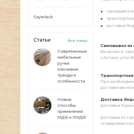
самовывоз из
Sayerlack
транспортна
доставка Янд
Статьи
Все статьи
Самовывоз из 
Современные
Вы можете самос
мебельные
г.Астана, ул.Ш.Ж
ручки:
ключевые
тренды и
Транспортная
особенности
При необходимо
доставки вы мо
Новые
Доставка Янд
способы
Доставка Яндекс
применения
МДФ и ЛМДФ
Доставка по го
оговаривается 