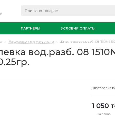
ли
И
ПАРТНЕРЫ
УСЛОВИЯ ОПЛАТЫ
ог
-
Лакокрасочные материалы
-
Шпатлевка вод.разб. 08 1510NS E
евка вод.разб. 08 151
0.25гр.
Шпатлевка во
1 050
т
На заказ