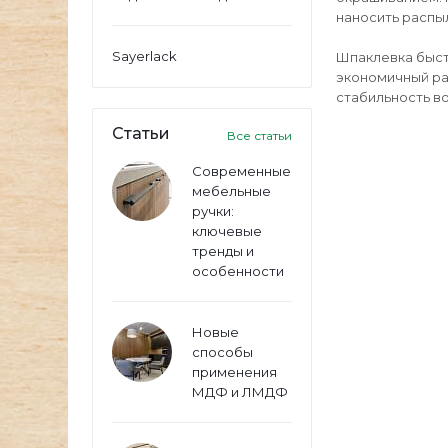
наносить распы
Sayerlack
Шпаклевка быстр
экономичный ра
стабильность во
Статьи
Все статьи
Современные
мебельные
ручки:
ключевые
тренды и
особенности
Новые
способы
применения
МДФ и ЛМДФ