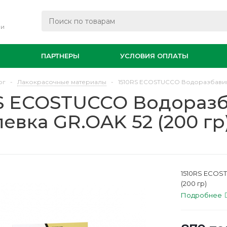
ли
И
ПАРТНЕРЫ
УСЛОВИЯ ОПЛАТЫ
ог
-
Лакокрасочные материалы
-
1510RS ECOSTUCCO Водоразбавим
RS ECOSTUCCO Водораз
евка GR.OAK 52 (200 гр
1510RS ECOS
(200 гр)
Подробнее