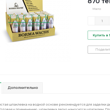
870
те
Мало
Купить в 
Поделит
Дополнительно
истая шпаклевка на водной основе рекомендуется для заделки 
Готовая к применению, шпаклевка легко наносится шпателем. П