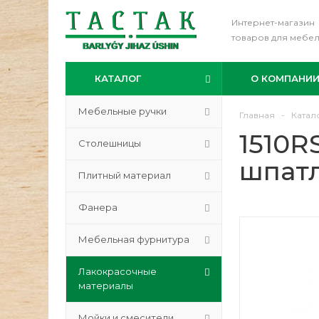
Интернет-магазин
товаров для мебе
КАТАЛОГ
О КОМПАНИ
Мебельные ручки
Главная
-
Катал
1510
Столешницы
шпатл
Плитный материал
Фанера
Мебельная фурнитура
Лакокрасочные
материалы
Мойки и смесители