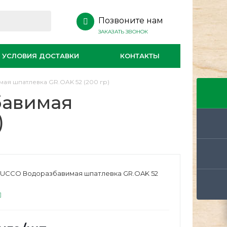
Позвоните нам
ЗАКАЗАТЬ ЗВОНОК
УСЛОВИЯ ДОСТАВКИ
КОНТАКТЫ
ая шпатлевка GR.OAK 52 (200 гр)
бавимая
)
TUCCO Водоразбавимая шпатлевка GR.OAK 52