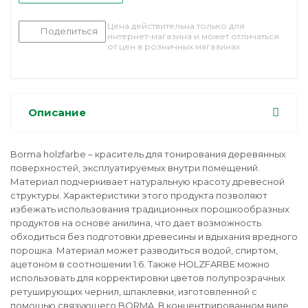
Цена действительна только для
Поделиться
интернет-магазина и может отличаться
от цен в розничных магазинах
Описание
Borma holzfarbe – краситель для тонирования деревянных
поверхностей, эксплуатируемых внутри помещений.
Материал подчеркивает натуральную красоту древесной
структуры. Характеристики этого продукта позволяют
избежать использования традиционных порошкообразных
продуктов на основе анилина, что дает возможность
обходиться без подготовки древесины и вдыхания вредного
порошка. Материал может разводиться водой, спиртом,
ацетоном в соотношении 1:6. Также HOLZFARBE можно
использовать для корректировки цветов полупрозрачных
ретуширующих чернил, шпаклевки, изготовленной с
помощью связующего BORMA. В концентрированном виде