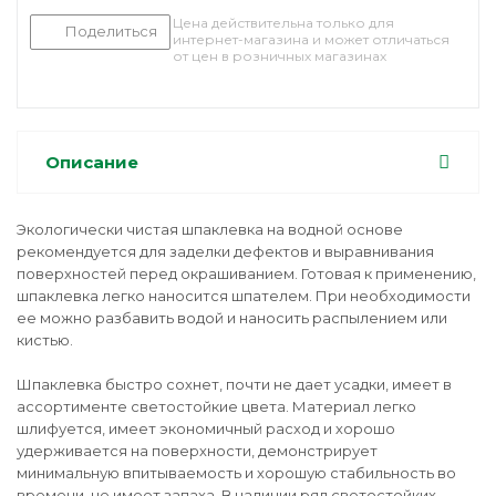
Цена действительна только для
Поделиться
интернет-магазина и может отличаться
от цен в розничных магазинах
Описание
Экологически чистая шпаклевка на водной основе
рекомендуется для заделки дефектов и выравнивания
поверхностей перед окрашиванием. Готовая к применению,
шпаклевка легко наносится шпателем. При необходимости
ее можно разбавить водой и наносить распылением или
кистью.
Шпаклевка быстро сохнет, почти не дает усадки, имеет в
ассортименте светостойкие цвета. Материал легко
шлифуется, имеет экономичный расход и хорошо
удерживается на поверхности, демонстрирует
минимальную впитываемость и хорошую стабильность во
времени, не имеет запаха. В наличии ряд светостойких