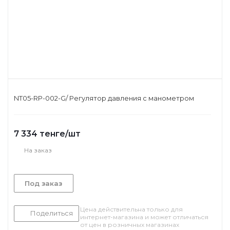
NT05-RP-002-G/ Регулятор давления с манометром
7 334
тенге
/шт
На заказ
Под заказ
Цена действительна только для
Поделиться
интернет-магазина и может отличаться
от цен в розничных магазинах