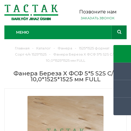
Позвоните нам
ЗАКАЗАТЬ ЗВОНОК
МЕНЮ
Главная
-
Каталог
-
Фанера
-
1525*1525 формат
-
Сорт 4/4 1525*1525
-
Фанера Береза X ФСФ 5*5 S2S C/C
10,0*1525*1525 мм FULL
Фанера Береза X ФСФ 5*5 S2S C/C
10,0*1525*1525 мм FULL