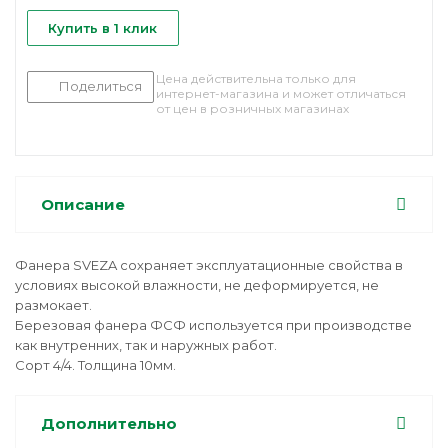
Купить в 1 клик
Цена действительна только для
Поделиться
интернет-магазина и может отличаться
от цен в розничных магазинах
Описание
Фанера SVEZA сохраняет эксплуатационные свойства в
условиях высокой влажности, не деформируется, не
размокает.
Березовая фанера ФСФ используется при производстве
как внутренних, так и наружных работ.
Сорт 4/4. Толщина 10мм.
Дополнительно