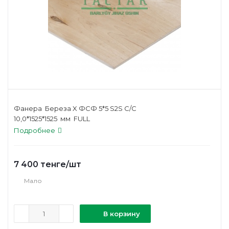
Фанера Береза X ФСФ 5*5 S2S C/C
10,0*1525*1525 мм FULL
Подробнее
7 400
тенге
/шт
Мало
В корзину